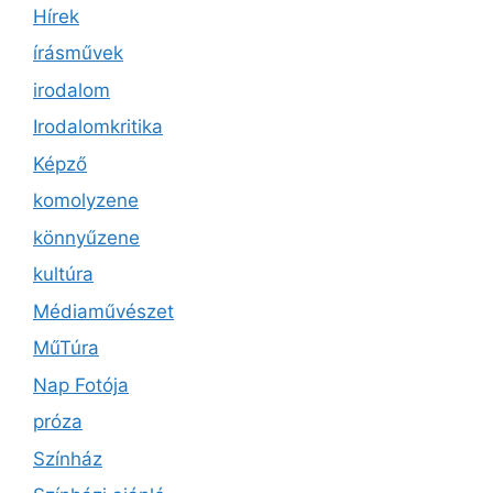
Hírek
írásművek
irodalom
Irodalomkritika
Képző
komolyzene
könnyűzene
kultúra
Médiaművészet
MűTúra
Nap Fotója
próza
Színház