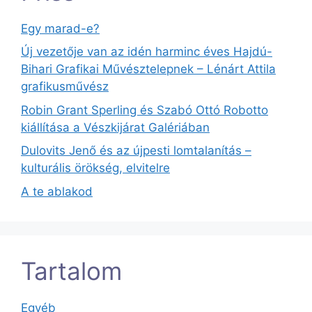
Egy marad-e?
Új vezetője van az idén harminc éves Hajdú-
Bihari Grafikai Művésztelepnek – Lénárt Attila
grafikusművész
Robin Grant Sperling és Szabó Ottó Robotto
kiállítása a Vészkijárat Galériában
Dulovits Jenő és az újpesti lomtalanítás –
kulturális örökség, elvitelre
A te ablakod
Tartalom
Egyéb