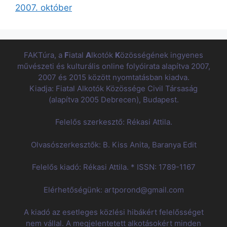
2007. október
FAKTúra, a
F
iatal
A
lkotók
K
özösségének ingyenes
művészeti és kulturális online folyóirata alapítva 2007,
2007 és 2015 között nyomtatásban kiadva.
Kiadja: Fiatal Alkotók Közössége Civil Társaság
(alapítva 2005 Debrecen), Budapest.
Felelős szerkesztő: Rékasi Attila.
Olvasószerkesztők: B. Kiss Anita, Baranya Edit
Felelős kiadó: Rékasi Attila. * ISSN: 1789-1167
Elérhetőségünk: artporond@gmail.com
A kiadó az esetleges közlési hibákért felelősséget
nem vállal. A megjelentetett alkotásokért minden