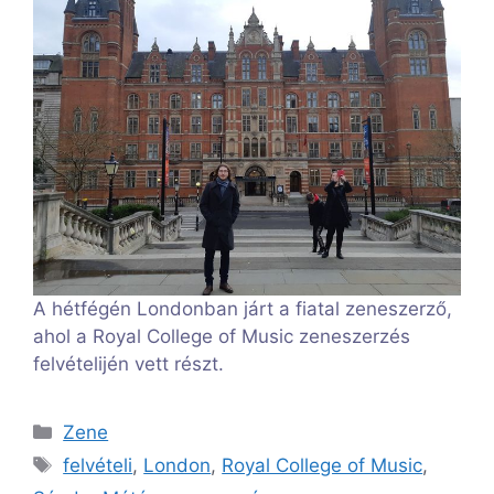
A hétfégén Londonban járt a fiatal zeneszerző,
ahol a Royal College of Music zeneszerzés
felvételijén vett részt.
Kategória
Zene
Címkék
felvételi
,
London
,
Royal College of Music
,