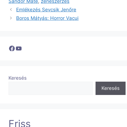
Sándor Máté
,
zeneszerzés
Emlékezés Sevcsik Jenőre
Boros Mátyás: Horror Vacui
Facebook
YouTube
Keresés
Keresés
Friss