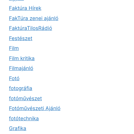
Faktúra Hírek
FakTúra zenei ajánló
FaktúraTilosRádió
Festészet
Film
Film kritika
Filmajánló
Fotó
fotográfia
fotóművészet
Fotóművészeti Ajánló
fotótechnika
Grafika