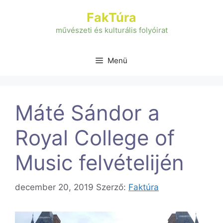
Kilépés
FakTúra
a
tartalomba
művészeti és kulturális folyóirat
Menü
Máté Sándor a
Royal College of
Music felvételijén
december 20, 2019
Szerző:
Faktúra