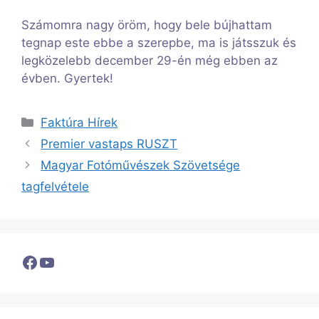
Számomra nagy öröm, hogy bele bújhattam
tegnap este ebbe a szerepbe, ma is játsszuk és
legközelebb december 29-én még ebben az
évben. Gyertek!
Kategória
Faktúra Hírek
Premier vastaps RUSZT
Magyar Fotóművészek Szövetsége
tagfelvétele
Facebook
YouTube