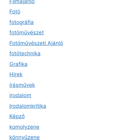
Filmajánló
Fotó
fotográfia
fotóművészet
Fotóművészeti Ajánló
fotótechnika
Grafika
Hírek
írásművek
irodalom
Irodalomkritika
Képző
komolyzene
könnyűzene