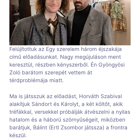
Felújítottuk az Egy szerelem három éjszakája
című előadásunkat. Nagy megújuláson ment
keresztül, részben kényszerből. Én Gyöngyösi
Zoló barátom szerepét vettem át
térdproblémája miatt.
Ma is játsszuk az előadást, Horváth Szabival
alakítjuk Sándort és Károlyt, a két költőt, akik
tréfákkal, versekkel próbálják átvészelni a nyilas
hatalom és a háború szörnyűségeit, miközben
barátjuk, Bálint (Ertl Zsombor játssza) a frontra
készül.