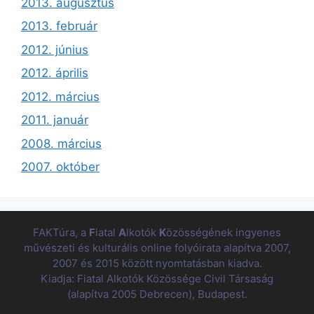
2013. augusztus
2013. február
2012. június
2012. április
2012. március
2011. január
2008. március
2007. október
FAKTúra, a
F
iatal
A
lkotók
K
özösségének ingyenes
művészeti és kulturális online folyóirata alapítva 2007,
2007 és 2015 között nyomtatásban kiadva.
Kiadja: Fiatal Alkotók Közössége Civil Társaság
(alapítva 2005 Debrecen), Budapest.