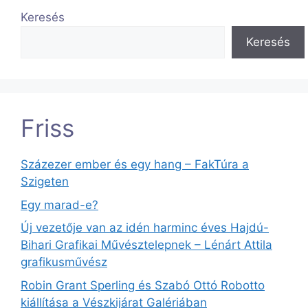
Keresés
Keresés
Friss
Százezer ember és egy hang – FakTúra a
Szigeten
Egy marad-e?
Új vezetője van az idén harminc éves Hajdú-
Bihari Grafikai Művésztelepnek – Lénárt Attila
grafikusművész
Robin Grant Sperling és Szabó Ottó Robotto
kiállítása a Vészkijárat Galériában