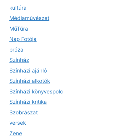
kultúra
Médiaművészet
MűTúra
Nap Fotója
próza
Színház
Színházi ajánló
Színházi alkotók
Színházi könyvespolc
Színházi kritika
Szobrászat
versek
Zene