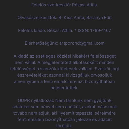
Felelős szerkesztő: Rékasi Attila.
Olvasószerkesztők: B. Kiss Anita, Baranya Edit
Felelős kiadó: Rékasi Attila. * ISSN: 1789-1167
Elérhetőségünk: artporond@gmail.com
A kiadó az esetleges közlési hibákért felelősséget
nem vállal. A megjelentetett alkotásokért minden
felelősséget a szerzők kötelesek vállalni. Szerzői jogi
észrevételéket azonnal kivizsgáljuk orvosoljuk
amennyiben a fenti emailcímre azt bizonyíthatóan
bejelentették.
GDPR nyilatkozat: Nem tárolunk nem gyűjtünk
adatokat sem névvel sem anélkül, azokat másoknak
tovább nem adjuk, aki ilyesmit tapasztal sérelmére
fenti emailen bizonyíthatóan jelezze és adatait
töröljük.