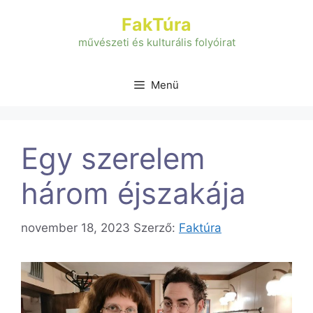
Kilépés
FakTúra
a
tartalomba
művészeti és kulturális folyóirat
Menü
Egy szerelem
három éjszakája
november 18, 2023
Szerző:
Faktúra