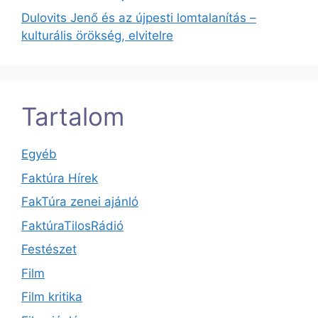
Dulovits Jenő és az újpesti lomtalanítás –
kulturális örökség, elvitelre
Tartalom
Egyéb
Faktúra Hírek
FakTúra zenei ajánló
FaktúraTilosRádió
Festészet
Film
Film kritika