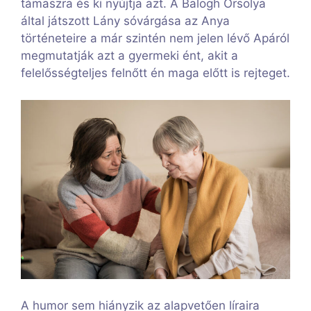
támaszra és ki nyújtja azt. A Balogh Orsolya
által játszott Lány sóvárgása az Anya
történeteire a már szintén nem jelen lévő Apáról
megmutatják azt a gyermeki ént, akit a
felelősségteljes felnőtt én maga előtt is rejteget.
A humor sem hiányzik az alapvetően líraira