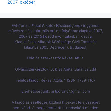
2007. október
FAKTúra, a
F
iatal
A
lkotók
K
özösségének ingyenes
művészeti és kulturális online folyóirata alapítva 2007,
2007 és 2015 között nyomtatásban kiadva.
Kiadja: Fiatal Alkotók Közössége Civil Társaság
(alapítva 2005 Debrecen), Budapest.
Felelős szerkesztő: Rékasi Attila.
Olvasószerkesztők: B. Kiss Anita, Baranya Edit
Felelős kiadó: Rékasi Attila. * ISSN: 1789-1167
Elérhetőségünk: artporond@gmail.com
A kiadó az esetleges közlési hibákért felelősséget
nem vállal. A megjelentetett alkotásokért minden