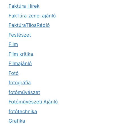
Faktúra Hírek
FakTúra zenei ajánló
FaktúraTilosRádió
Festészet
Film
Film kritika
Filmajánló
Fotó
fotográfia
fotóművészet
Fotóművészeti Ajánló
fotótechnika
Grafika