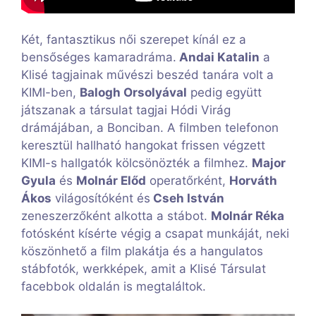
Két, fantasztikus női szerepet kínál ez a
bensőséges kamaradráma.
Andai Katalin
a
Klisé tagjainak művészi beszéd tanára volt a
KIMI-ben,
Balogh Orsolyával
pedig együtt
játszanak a társulat tagjai Hódi Virág
drámájában, a Bonciban. A filmben telefonon
keresztül hallható hangokat frissen végzett
KIMI-s hallgatók kölcsönözték a filmhez.
Major
Gyula
és
Molnár Előd
operatőrként,
Horváth
Ákos
világosítóként és
Cseh István
zeneszerzőként alkotta a stábot.
Molnár Réka
fotósként kísérte végig a csapat munkáját, neki
köszönhető a film plakátja és a hangulatos
stábfotók, werkképek, amit a Klisé Társulat
facebbok oldalán is megtaláltok.