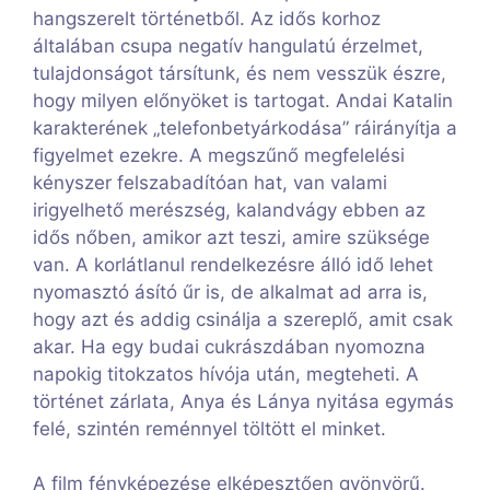
hangszerelt történetből. Az idős korhoz
általában csupa negatív hangulatú érzelmet,
tulajdonságot társítunk, és nem vesszük észre,
hogy milyen előnyöket is tartogat. Andai Katalin
karakterének „telefonbetyárkodása” ráirányítja a
figyelmet ezekre. A megszűnő megfelelési
kényszer felszabadítóan hat, van valami
irigyelhető merészség, kalandvágy ebben az
idős nőben, amikor azt teszi, amire szüksége
van. A korlátlanul rendelkezésre álló idő lehet
nyomasztó ásító űr is, de alkalmat ad arra is,
hogy azt és addig csinálja a szereplő, amit csak
akar. Ha egy budai cukrászdában nyomozna
napokig titokzatos hívója után, megteheti. A
történet zárlata, Anya és Lánya nyitása egymás
felé, szintén reménnyel töltött el minket.
A film fényképezése elképesztően gyönyörű.