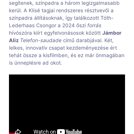
segítenek, színpadra a három legizgalmasabb
kerül. A Klisé tagjai rendszeres résztvevői a
színpadra állításoknak, így találkozott Tóth-
Lederhaas Csongor a 2024 őszi
forrás
hívószóra kiírt egyfelvonásosok között
Jámbor
Aliz
Telefon-saudade
című darabjával. Két,
lelkes, innovatív csapat kezdeményezése ért
tehát össze a kisfilmben, és ez már önmagában
is ünneplésre ad okot.