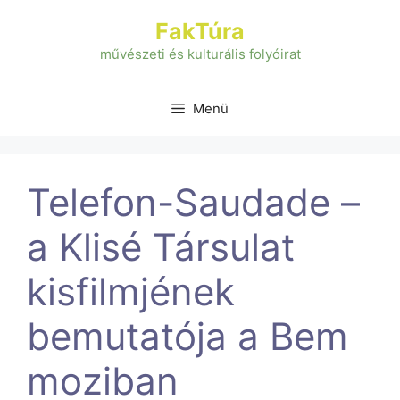
Kilépés
FakTúra
a
tartalomba
művészeti és kulturális folyóirat
Menü
Telefon-Saudade –
a Klisé Társulat
kisfilmjének
bemutatója a Bem
moziban