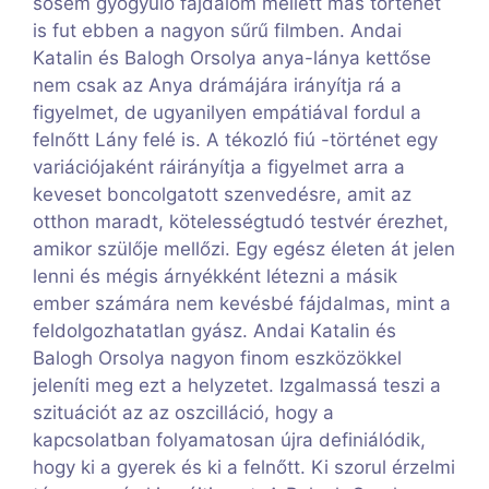
sosem gyógyuló fájdalom mellett más történet
is fut ebben a nagyon sűrű filmben. Andai
Katalin és Balogh Orsolya anya-lánya kettőse
nem csak az Anya drámájára irányítja rá a
figyelmet, de ugyanilyen empátiával fordul a
felnőtt Lány felé is. A tékozló fiú -történet egy
variációjaként ráirányítja a figyelmet arra a
keveset boncolgatott szenvedésre, amit az
otthon maradt, kötelességtudó testvér érezhet,
amikor szülője mellőzi. Egy egész életen át jelen
lenni és mégis árnyékként létezni a másik
ember számára nem kevésbé fájdalmas, mint a
feldolgozhatatlan gyász. Andai Katalin és
Balogh Orsolya nagyon finom eszközökkel
jeleníti meg ezt a helyzetet. Izgalmassá teszi a
szituációt az az oszcilláció, hogy a
kapcsolatban folyamatosan újra definiálódik,
hogy ki a gyerek és ki a felnőtt. Ki szorul érzelmi