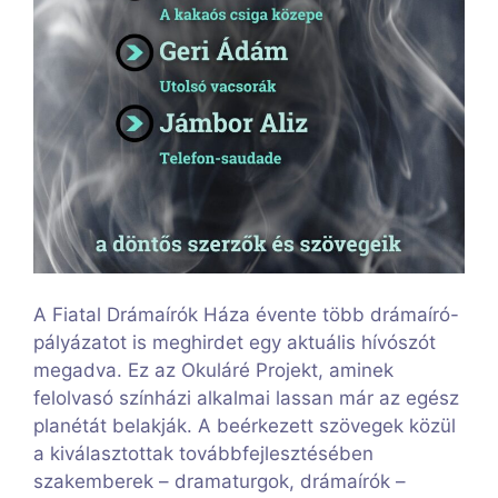
A Fiatal Drámaírók Háza évente több drámaíró-
pályázatot is meghirdet egy aktuális hívószót
megadva. Ez az Okuláré Projekt, aminek
felolvasó színházi alkalmai lassan már az egész
planétát belakják. A beérkezett szövegek közül
a kiválasztottak továbbfejlesztésében
szakemberek – dramaturgok, drámaírók –