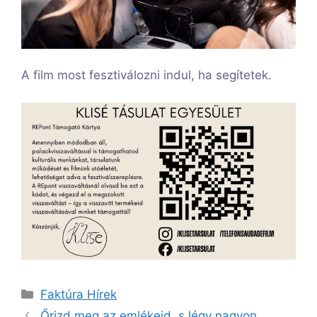
A film most fesztiválozni indul, ha segítetek.
Kategória
Faktúra Hírek
Őrizd meg az emlékeid, s légy nagyon