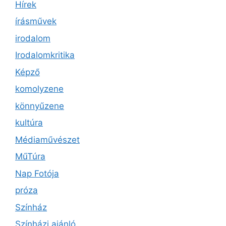
Hírek
írásművek
irodalom
Irodalomkritika
Képző
komolyzene
könnyűzene
kultúra
Médiaművészet
MűTúra
Nap Fotója
próza
Színház
Színházi ajánló