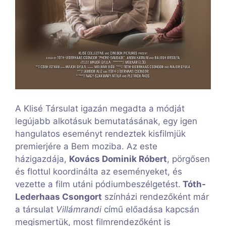
A Klisé Társulat igazán megadta a módját
legújabb alkotásuk bemutatásának, egy igen
hangulatos eseményt rendeztek kisfilmjük
premierjére a Bem moziba. Az este
házigazdája,
Kovács Dominik Róbert
, pörgősen
és flottul koordinálta az eseményeket, és
vezette a film utáni pódiumbeszélgetést.
Tóth-
Lederhaas Csongort
színházi rendezőként már
a társulat
Villámrandi
című előadása kapcsán
megismertük, most filmrendezőként is