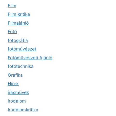
Film
Film kritika
Filmajánló
Fotó
fotográfia
fotóművészet
Fotóművészeti Ajánló
fotótechnika
Grafika
Hírek
írásművek
irodalom
Irodalomkritika