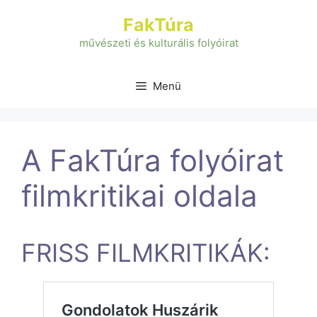
Kilépés
FakTúra
a
tartalomba
művészeti és kulturális folyóirat
Menü
A FakTúra folyóirat
filmkritikai oldala
FRISS FILMKRITIKÁK: