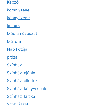
Képző
komolyzene
könnyűzene
kultúra
Médiaművészet
MűTúra
Nap Fotója
próza
Színház
Színházi ajánló
Színházi alkotók
Színházi könyvespolc
Színházi kritika
Szobrászat