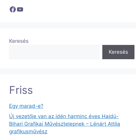
Facebook
YouTube
Keresés
Keresés
Friss
Egy marad-e?
Új vezetője van az idén harminc éves Hajdú-
Bihari Grafikai Művésztelepnek – Lénárt Attila
grafikusművész