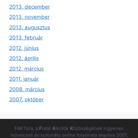
2013. december
2013. november
2013. augusztus
2013. február
2012. június
2012. április
2012. március
2011. január
2008. március
2007. október
FAKTúra, a
F
iatal
A
lkotók
K
özösségének ingyenes
művészeti és kulturális online folyóirata alapítva 2007,